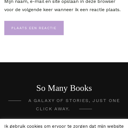
Mijn naam, e-mail en site opslaan in deze browser
voor de volgende keer wanneer ik een reactie plaats.
So Many Books
A GALAXY OF STORIES, JUST ONE
CLICK AWAY.
2020 - 2026 So Many Books ©
Ik gebruik cookies om ervoor te zorgen dat mijn website