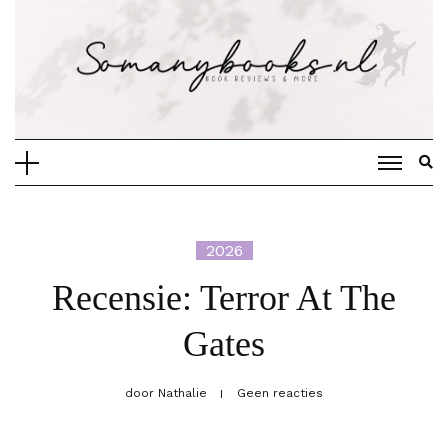
Doorgaan
naar
inhoud
2026
Recensie: Terror At The
Gates
door
Nathalie
Geen reacties