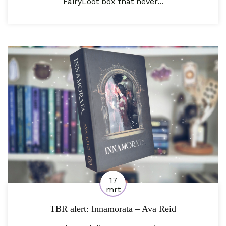
FairyLoot box that never...
17
mrt
TBR alert: Innamorata – Ava Reid