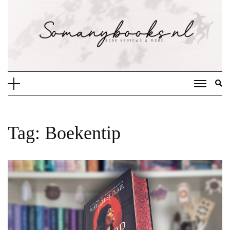
Doorgaan
naar
inhoud
Tag:
Boekentip