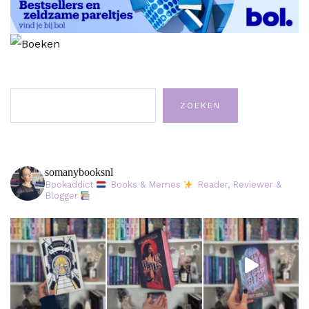
Zoeken
ZOEKEN
somanybooksnl
Bookaddict
Books & Memes
Reader, Reviewer &
Blogger