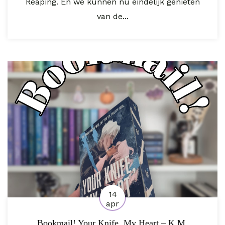
Reaping. En we kunnen nu eindelijk genieten
van de...
14
apr
Bookmail! Your Knife, My Heart – K.M.