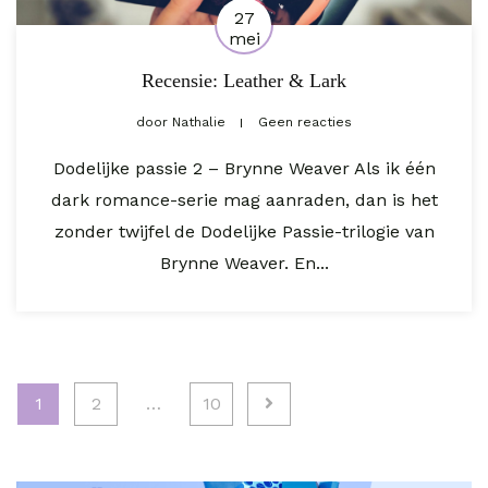
27
mei
Recensie: Leather & Lark
door
Nathalie
Geen reacties
Dodelijke passie 2 – Brynne Weaver Als ik één
dark romance-serie mag aanraden, dan is het
zonder twijfel de Dodelijke Passie-trilogie van
Brynne Weaver. En...
Berichten
1
2
…
10
paginering