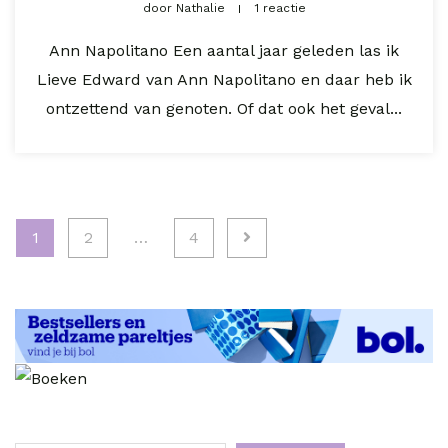
door
Nathalie
1 reactie
Ann Napolitano Een aantal jaar geleden las ik
Lieve Edward van Ann Napolitano en daar heb ik
ontzettend van genoten. Of dat ook het geval...
Berichten
1
2
…
4
paginering