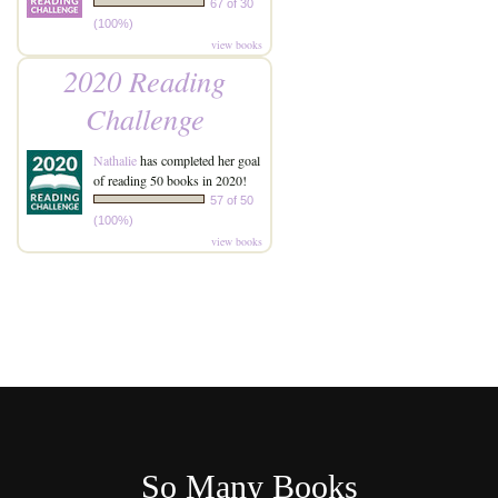
67 of 30
(100%)
view books
2020 Reading
Challenge
Nathalie
has completed her goal
of reading 50 books in 2020!
57 of 50
(100%)
view books
So Many Books