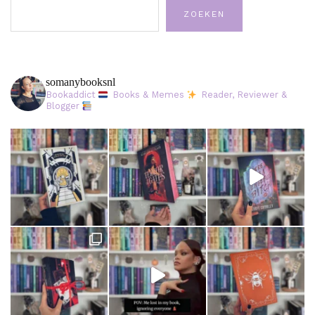
Zoeken
ZOEKEN
somanybooksnl
Bookaddict
Books & Memes
Reader, Reviewer &
Blogger