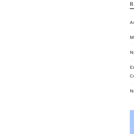
R
A
M
N
E
C
N