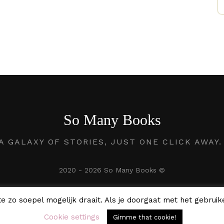
So Many Books
A GALAXY OF STORIES, JUST ONE CLICK AWAY
2020 - 2026 So Many Books ©
e zo soepel mogelijk draait. Als je doorgaat met het gebruike
Cookie settings
Gimme that cookie!