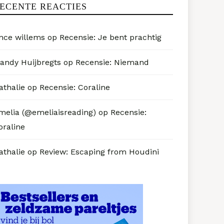
ECENTE REACTIES
nce willems
op
Recensie: Je bent prachtig
andy Huijbregts
op
Recensie: Niemand
athalie
op
Recensie: Coraline
melia (@emeliaisreading)
op
Recensie:
oraline
athalie
op
Review: Escaping from Houdini