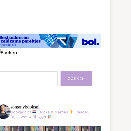
oeken
ZOEKEN
somanybooksnl
Bookaddict
Books & Memes
Reader,
Reviewer & Blogger