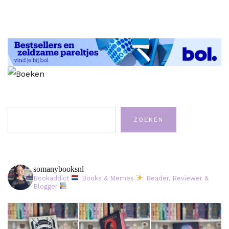
Zoeken
ZOEKEN
somanybooksnl
Bookaddict
Books & Memes
Reader, Reviewer &
Blogger