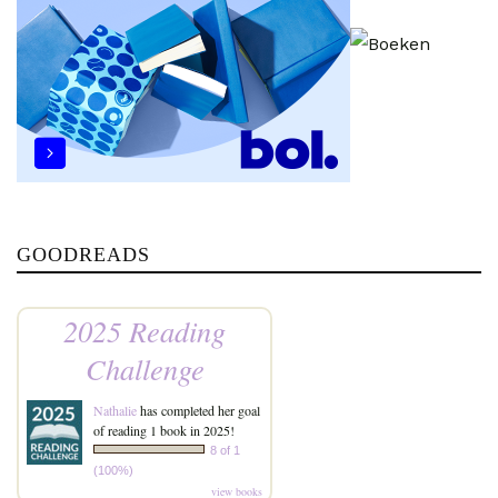
GOODREADS
2025 Reading
Challenge
Nathalie
has completed her goal
of reading 1 book in 2025!
8 of 1
(100%)
view books