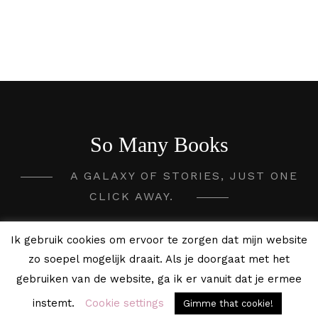
So Many Books
A GALAXY OF STORIES, JUST ONE
CLICK AWAY.
2020 - 2026 So Many Books ©
Ik gebruik cookies om ervoor te zorgen dat mijn website
zo soepel mogelijk draait. Als je doorgaat met het
gebruiken van de website, ga ik er vanuit dat je ermee
instemt.
Cookie settings
Gimme that cookie!