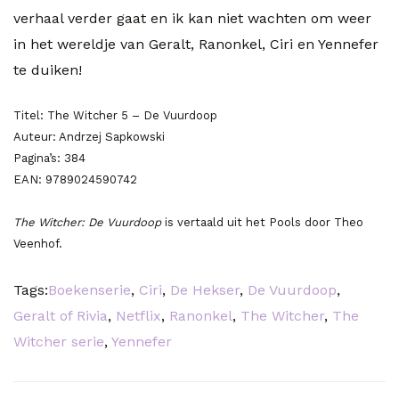
verhaal verder gaat en ik kan niet wachten om weer
in het wereldje van Geralt, Ranonkel, Ciri en Yennefer
te duiken!
Titel: The Witcher 5 – De Vuurdoop
Auteur: Andrzej Sapkowski
Pagina’s: 384
EAN: 9789024590742
The Witcher: De Vuurdoop
is vertaald uit het Pools door Theo
Veenhof.
Tags:
Boekenserie
,
Ciri
,
De Hekser
,
De Vuurdoop
,
Geralt of Rivia
,
Netflix
,
Ranonkel
,
The Witcher
,
The
Witcher serie
,
Yennefer