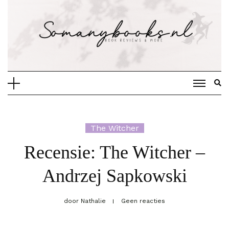
Doorgaan
naar
inhoud
The Witcher
Recensie: The Witcher –
Andrzej Sapkowski
door
Nathalie
Geen reacties