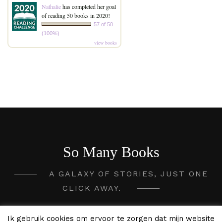
Nathalie
has completed her goal
of reading 50 books in 2020!
57 of 50
(100%)
view books
So Many Books
A GALAXY OF STORIES, JUST ONE
CLICK AWAY.
2020 - 2026 So Many Books ©
Ik gebruik cookies om ervoor te zorgen dat mijn website