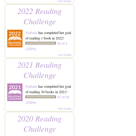
view books
2022 Reading
Challenge
Nathalie
has completed her goal
of reading 1 book in 2022!
92 of 1
(100%)
view books
2021 Reading
Challenge
Nathalie
has completed her goal
of reading 30 books in 2021!
67 of 30
(100%)
view books
2020 Reading
Challenge