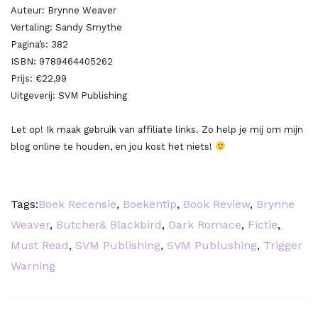
Auteur: Brynne Weaver
Vertaling: Sandy Smythe
Pagina’s: 382
ISBN: 9789464405262
Prijs: €22,99
Uitgeverij: SVM Publishing
Let op! Ik maak gebruik van affiliate links. Zo help je mij om mijn
blog online te houden, en jou kost het niets!
Tags:
Boek Recensie
,
Boekentip
,
Book Review
,
Brynne
Weaver
,
Butcher& Blackbird
,
Dark Romace
,
Fictie
,
Must Read
,
SVM Publishing
,
SVM Publushing
,
Trigger
Warning