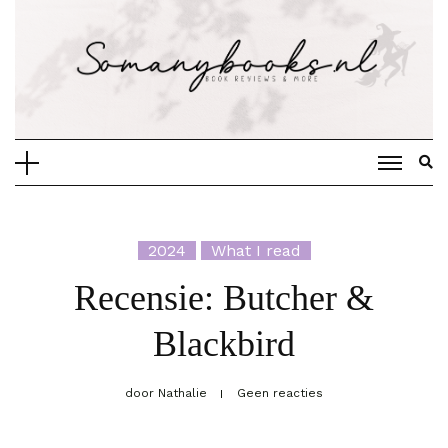
Doorgaan
naar
inhoud
2024
What I read
Recensie: Butcher &
Blackbird
door
Nathalie
Geen reacties