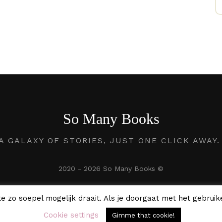
So Many Books
A GALAXY OF STORIES, JUST ONE CLICK AWAY
2020 - 2026 So Many Books ©
e zo soepel mogelijk draait. Als je doorgaat met het gebruike
Cookie settings
Gimme that cookie!