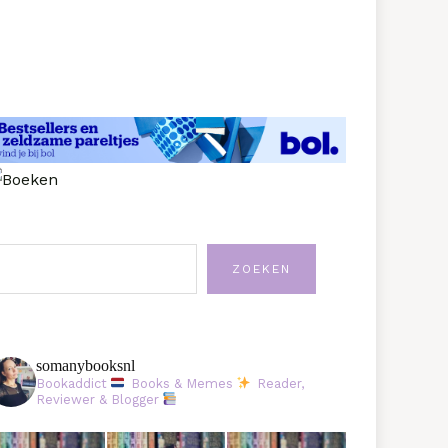
oeken
ZOEKEN
somanybooksnl
Bookaddict
Books & Memes
Reader,
Reviewer & Blogger