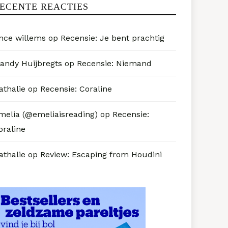
ECENTE REACTIES
nce willems
op
Recensie: Je bent prachtig
andy Huijbregts
op
Recensie: Niemand
athalie
op
Recensie: Coraline
melia (@emeliaisreading)
op
Recensie:
oraline
athalie
op
Review: Escaping from Houdini