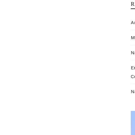
R
A
M
N
E
C
N