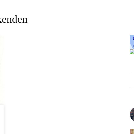
kenden
Z