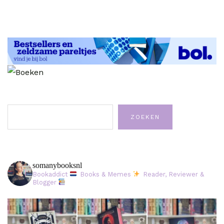
Zoeken
ZOEKEN
somanybooksnl
Bookaddict
Books & Memes
Reader, Reviewer &
Blogger