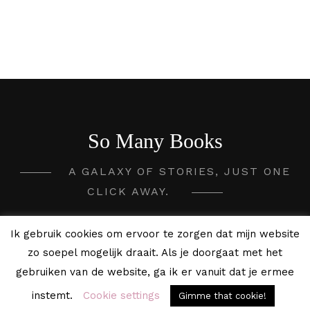
So Many Books
A GALAXY OF STORIES, JUST ONE
CLICK AWAY.
2020 - 2026 So Many Books ©
Ik gebruik cookies om ervoor te zorgen dat mijn website
zo soepel mogelijk draait. Als je doorgaat met het
gebruiken van de website, ga ik er vanuit dat je ermee
instemt.
Cookie settings
Gimme that cookie!