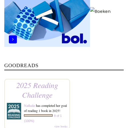
GOODREADS
2025 Reading
Challenge
Nathalie
has completed her goal
of reading 1 book in 2025!
8 of 1
(100%)
view books