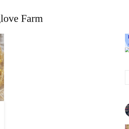
love Farm
Z