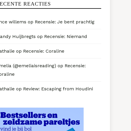
ECENTE REACTIES
nce willems
op
Recensie: Je bent prachtig
andy Huijbregts
op
Recensie: Niemand
athalie
op
Recensie: Coraline
melia (@emeliaisreading)
op
Recensie:
oraline
athalie
op
Review: Escaping from Houdini