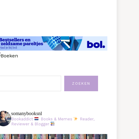
oeken
ZOEKEN
somanybooksnl
Bookaddict
Books & Memes
Reader,
Reviewer & Blogger