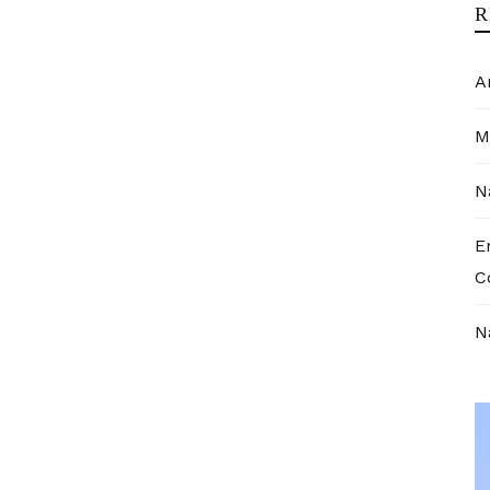
R
A
M
N
E
C
N