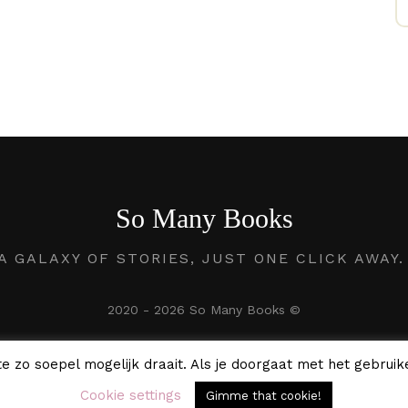
So Many Books
A GALAXY OF STORIES, JUST ONE CLICK AWAY
2020 - 2026 So Many Books ©
e zo soepel mogelijk draait. Als je doorgaat met het gebruike
Cookie settings
Gimme that cookie!