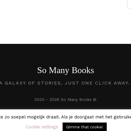
So Many Books
A GALAXY OF STORIES, JUST ONE CLICK AWAY
2020 - 2026 So Many Books ©
e zo soepel mogelijk draait. Als je doorgaat met het gebruike
Cookie settings
Gimme that cookie!