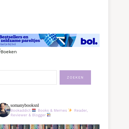
oeken
ZOEKEN
somanybooksnl
Bookaddict
Books & Memes
Reader,
Reviewer & Blogger