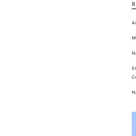
R
A
M
N
E
C
N