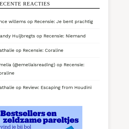
ECENTE REACTIES
nce willems
op
Recensie: Je bent prachtig
andy Huijbregts
op
Recensie: Niemand
athalie
op
Recensie: Coraline
melia (@emeliaisreading)
op
Recensie:
oraline
athalie
op
Review: Escaping from Houdini