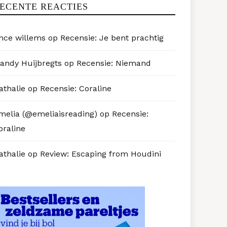
ECENTE REACTIES
nce willems
op
Recensie: Je bent prachtig
andy Huijbregts
op
Recensie: Niemand
athalie
op
Recensie: Coraline
melia (@emeliaisreading)
op
Recensie:
oraline
athalie
op
Review: Escaping from Houdini