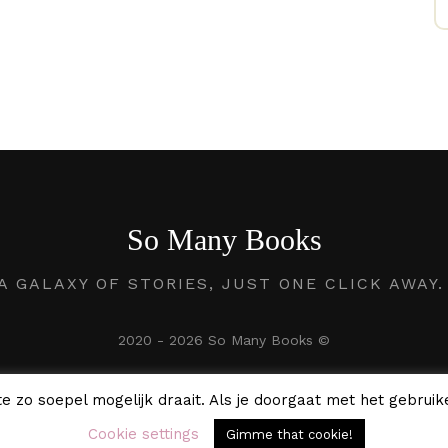
So Many Books
A GALAXY OF STORIES, JUST ONE CLICK AWAY
2020 - 2026 So Many Books ©
e zo soepel mogelijk draait. Als je doorgaat met het gebruike
Cookie settings
Gimme that cookie!