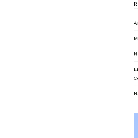
R
A
M
N
E
C
N