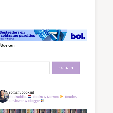
oeken
ZOEKEN
somanybooksnl
Bookaddict
Books & Memes
Reader,
Reviewer & Blogger