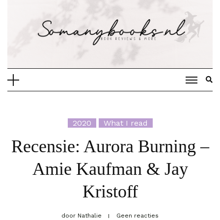
Doorgaan
naar
inhoud
2020
What I read
Recensie: Aurora Burning –
Amie Kaufman & Jay
Kristoff
door
Nathalie
Geen reacties