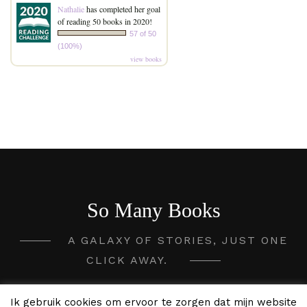
Nathalie
has completed her goal
of reading 50 books in 2020!
57 of 50
(100%)
view books
So Many Books
A GALAXY OF STORIES, JUST ONE
CLICK AWAY.
2020 - 2026 So Many Books ©
Ik gebruik cookies om ervoor te zorgen dat mijn website