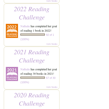
view books
2022 Reading
Challenge
Nathalie
has completed her goal
of reading 1 book in 2022!
92 of 1
(100%)
view books
2021 Reading
Challenge
Nathalie
has completed her goal
of reading 30 books in 2021!
67 of 30
(100%)
view books
2020 Reading
Challenge