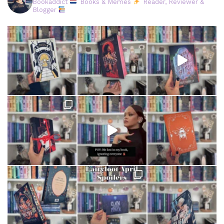
Bookaddict
Books & Memes
Reader, Reviewer &
Blogger