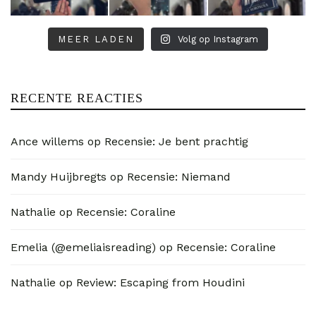
MEER LADEN
Volg op Instagram
RECENTE REACTIES
Ance willems
op
Recensie: Je bent prachtig
Mandy Huijbregts
op
Recensie: Niemand
Nathalie
op
Recensie: Coraline
Emelia (@emeliaisreading)
op
Recensie: Coraline
Nathalie
op
Review: Escaping from Houdini