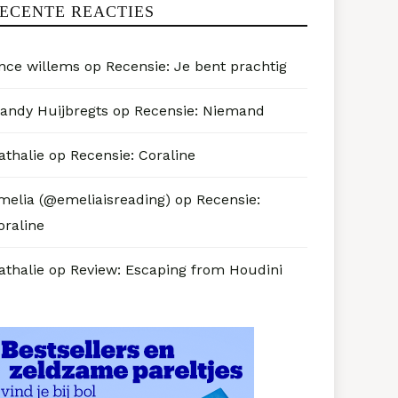
ECENTE REACTIES
nce willems
op
Recensie: Je bent prachtig
andy Huijbregts
op
Recensie: Niemand
athalie
op
Recensie: Coraline
melia (@emeliaisreading)
op
Recensie:
oraline
athalie
op
Review: Escaping from Houdini