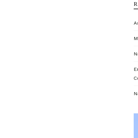
R
A
M
N
E
C
N