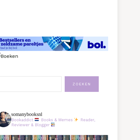
oeken
ZOEKEN
somanybooksnl
Bookaddict
Books & Memes
Reader,
Reviewer & Blogger