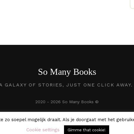
So Many Books
A GALAXY OF STORIES, JUST ONE CLICK AWAY
2020 - 2026 So Many Books ©
e zo soepel mogelijk draait. Als je doorgaat met het gebruike
Cookie settings
Gimme that cookie!