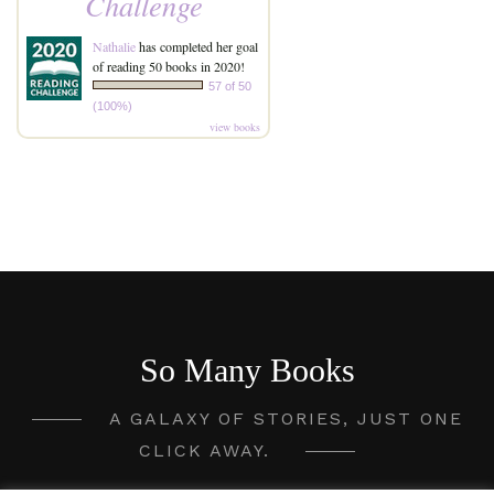
Challenge
Nathalie
has completed her goal
of reading 50 books in 2020!
57 of 50
(100%)
view books
So Many Books
A GALAXY OF STORIES, JUST ONE
CLICK AWAY.