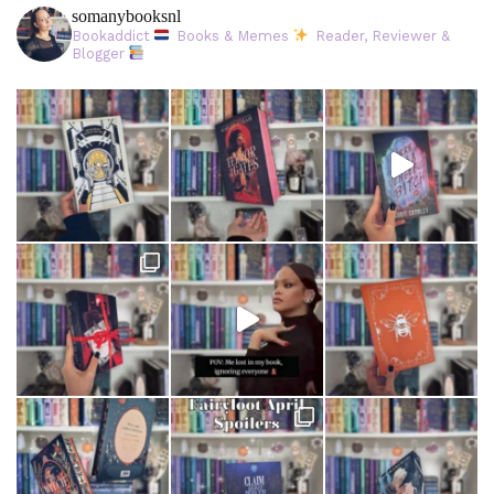
somanybooksnl
Bookaddict
Books & Memes
Reader, Reviewer &
Blogger