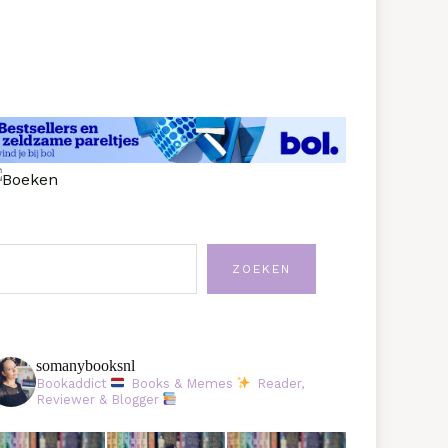
oeken
ZOEKEN
somanybooksnl
Bookaddict
Books & Memes
Reader,
Reviewer & Blogger