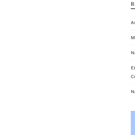
R
A
M
N
E
C
N