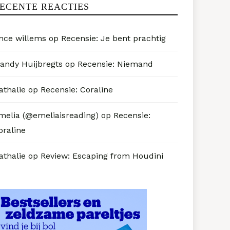
ECENTE REACTIES
nce willems
op
Recensie: Je bent prachtig
andy Huijbregts
op
Recensie: Niemand
athalie
op
Recensie: Coraline
melia (@emeliaisreading)
op
Recensie:
oraline
athalie
op
Review: Escaping from Houdini