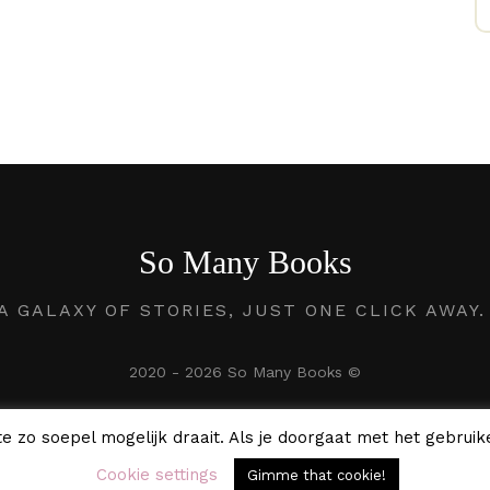
So Many Books
A GALAXY OF STORIES, JUST ONE CLICK AWAY
2020 - 2026 So Many Books ©
e zo soepel mogelijk draait. Als je doorgaat met het gebruike
Cookie settings
Gimme that cookie!