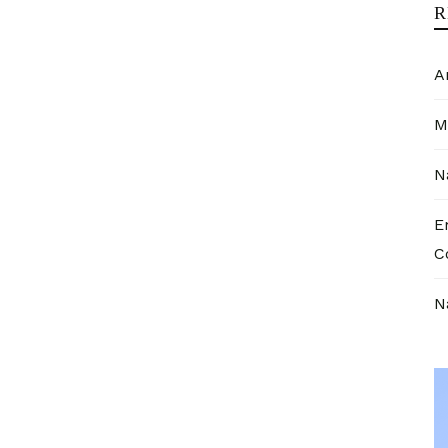
R
A
M
N
E
C
N