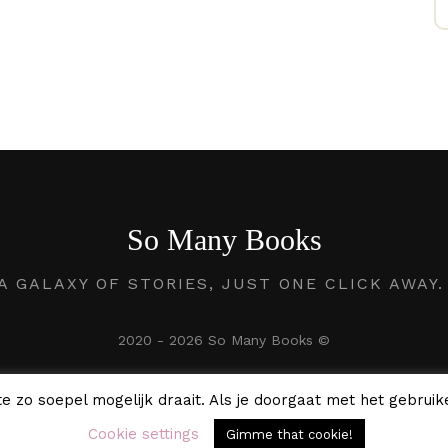
So Many Books
A GALAXY OF STORIES, JUST ONE CLICK AWAY
2020 - 2026 So Many Books ©
e zo soepel mogelijk draait. Als je doorgaat met het gebruike
Cookie settings
Gimme that cookie!