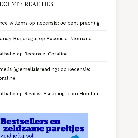
ECENTE REACTIES
nce willems
op
Recensie: Je bent prachtig
andy Huijbregts
op
Recensie: Niemand
athalie
op
Recensie: Coraline
melia (@emeliaisreading)
op
Recensie:
oraline
athalie
op
Review: Escaping from Houdini