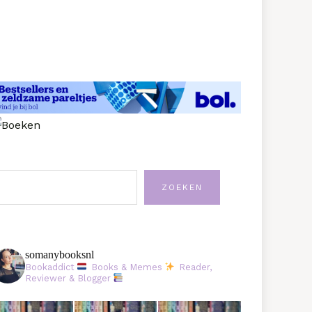
oeken
ZOEKEN
somanybooksnl
Bookaddict
Books & Memes
Reader,
Reviewer & Blogger