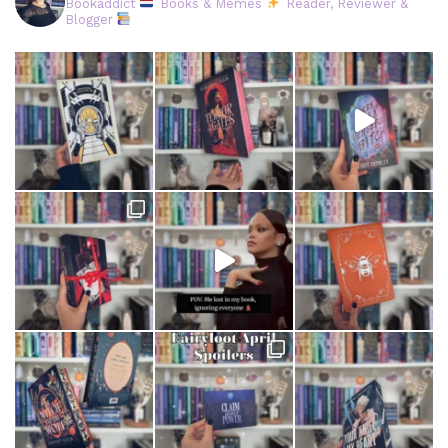
Bookaddict
Books & Memes
Reader, Reviewer &
Blogger