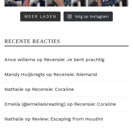
MEER LADEN
Volg op Instagram
RECENTE REACTIES
Ance willems
op
Recensie: Je bent prachtig
Mandy Huijbregts
op
Recensie: Niemand
Nathalie
op
Recensie: Coraline
Emelia (@emeliaisreading)
op
Recensie: Coraline
Nathalie
op
Review: Escaping from Houdini