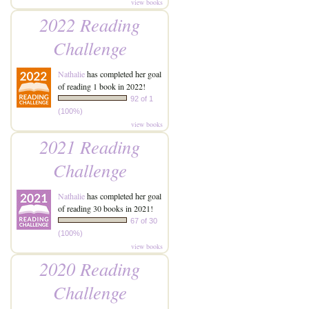
view books
2022 Reading
Challenge
Nathalie
has completed her goal
of reading 1 book in 2022!
92 of 1
(100%)
view books
2021 Reading
Challenge
Nathalie
has completed her goal
of reading 30 books in 2021!
67 of 30
(100%)
view books
2020 Reading
Challenge