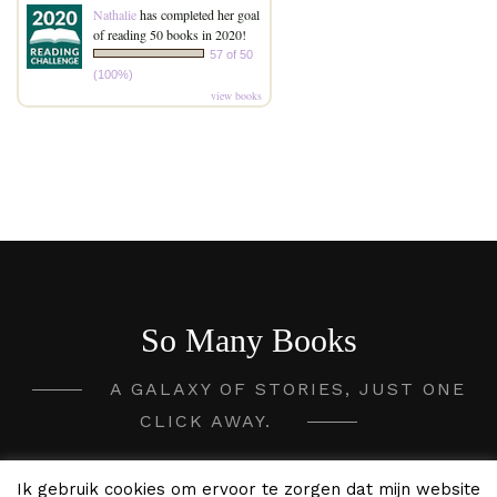
Nathalie
has completed her goal
of reading 50 books in 2020!
57 of 50
(100%)
view books
So Many Books
A GALAXY OF STORIES, JUST ONE
CLICK AWAY.
2020 - 2026 So Many Books ©
Ik gebruik cookies om ervoor te zorgen dat mijn website