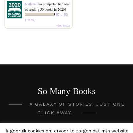
Nathalie
has completed her goal
of reading 50 books in 2020!
57 of 50
(100%)
view books
So Many Books
A GALAXY OF STORIES, JUST ONE
CLICK AWAY.
2020 - 2026 So Many Books ©
Ik gebruik cookies om ervoor te zorgen dat mijn website