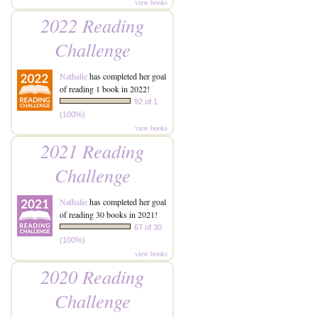
view books
2022 Reading
Challenge
Nathalie
has completed her goal
of reading 1 book in 2022!
92 of 1
(100%)
view books
2021 Reading
Challenge
Nathalie
has completed her goal
of reading 30 books in 2021!
67 of 30
(100%)
view books
2020 Reading
Challenge