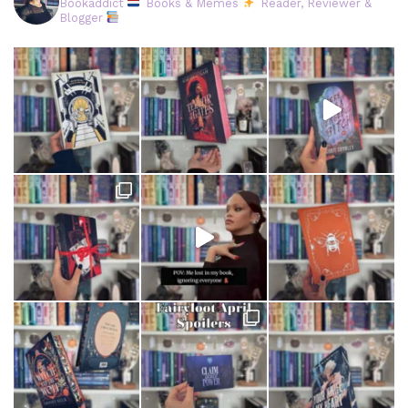
Bookaddict
Books & Memes
Reader, Reviewer &
Blogger