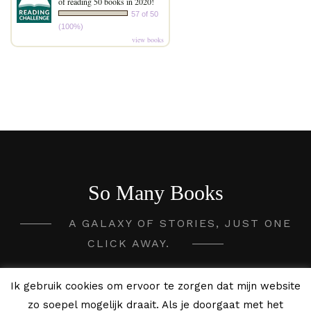
of reading 50 books in 2020!
57 of 50
(100%)
view books
So Many Books
A GALAXY OF STORIES, JUST ONE
CLICK AWAY.
2020 - 2026 So Many Books ©
Ik gebruik cookies om ervoor te zorgen dat mijn website
zo soepel mogelijk draait. Als je doorgaat met het