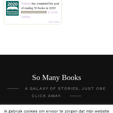
Nathalie
has completed her goal
of reading 50 books in 2020!
57 of 50
(100%)
view books
So Many Books
A GALAXY OF STORIES, JUST ONE
CLICK AWAY.
2020 - 2026 So Many Books ©
Ik gebruik cookies om ervoor te zorgen dat mijn website