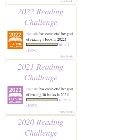
view books
2022 Reading
Challenge
Nathalie
has completed her goal
of reading 1 book in 2022!
92 of 1
(100%)
view books
2021 Reading
Challenge
Nathalie
has completed her goal
of reading 30 books in 2021!
67 of 30
(100%)
view books
2020 Reading
Challenge