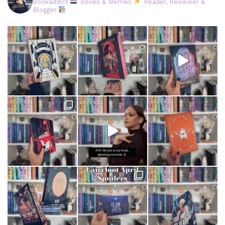
Bookaddict
Books & Memes
Reader, Reviewer &
Blogger