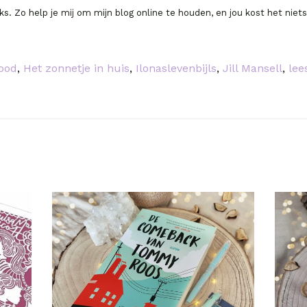
inks. Zo help je mij om mijn blog online te houden, en jou kost het niet
ood
,
Het zonnetje in huis
,
Ilonaslevenbijls
,
Jill Mansell
,
lee