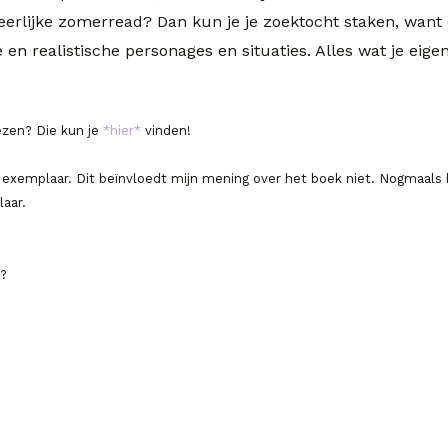
eerlijke zomerread? Dan kun je je zoektocht staken, want d
en realistische personages en situaties. Alles wat je eigenl
ezen? Die kun je
*hier*
vinden!
e exemplaar. Dit beïnvloedt mijn mening over het boek niet. Nogmaal
aar.
e?