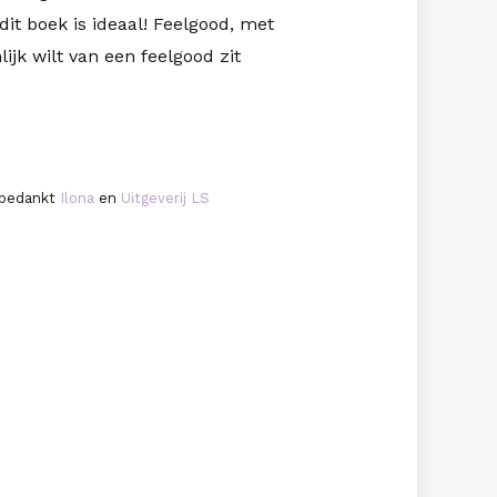
it boek is ideaal! Feelgood, met
ijk wilt van een feelgood zit
s bedankt
Ilona
en
Uitgeverij LS