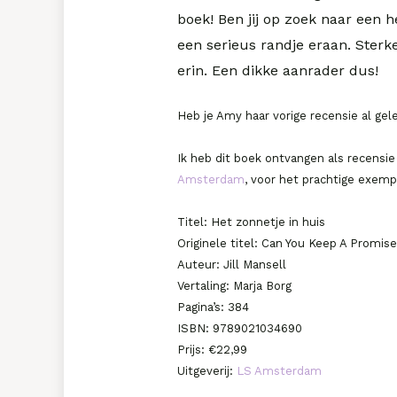
boek! Ben jij op zoek naar een h
een serieus randje eraan. Sterke 
erin. Een dikke aanrader dus!
Heb je Amy haar vorige recensie al gel
Ik heb dit boek ontvangen als recensi
Amsterdam
, voor het prachtige exempl
Titel: Het zonnetje in huis
Originele titel: Can You Keep A Promis
Auteur: Jill Mansell
Vertaling: Marja Borg
Pagina’s: 384
ISBN: 9789021034690
Prijs: €22,99
Uitgeverij:
LS Amsterdam