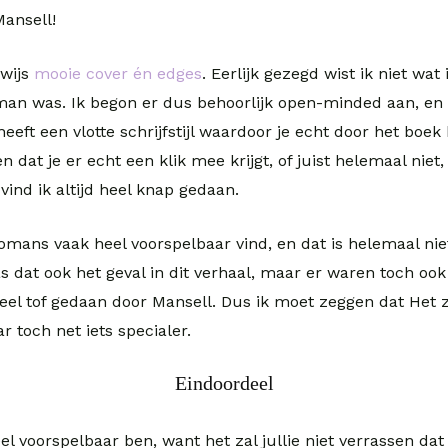
Mansell!
nwijs
mooie cover én edges
. Eerlijk gezegd wist ik niet wa
man was. Ik begon er dus behoorlijk open-minded aan, en 
eeft een vlotte schrijfstijl waardoor je echt door het boek
n dat je er echt een klik mee krijgt, of juist helemaal ni
 vind ik altijd heel knap gedaan.
omans vaak heel voorspelbaar vind, en dat is helemaal nie
was dat ook het geval in dit verhaal, maar er waren toch oo
eel tof gedaan door Mansell. Dus ik moet zeggen dat Het 
 toch net iets specialer.
Eindoordeel
eel voorspelbaar ben, want het zal jullie niet verrassen dat