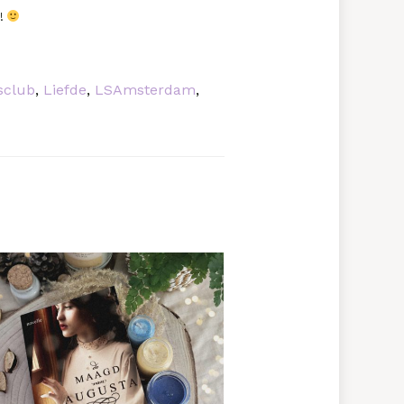
s!
sclub
,
Liefde
,
LSAmsterdam
,