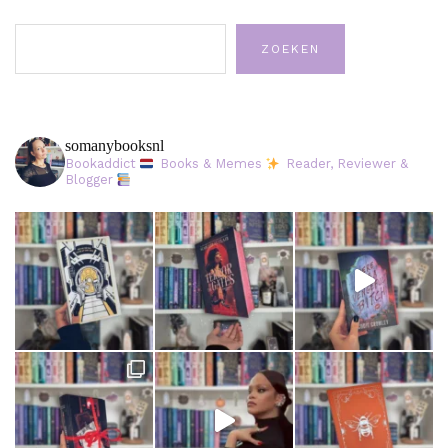
Zoeken
ZOEKEN
somanybooksnl
Bookaddict
Books & Memes
Reader, Reviewer &
Blogger