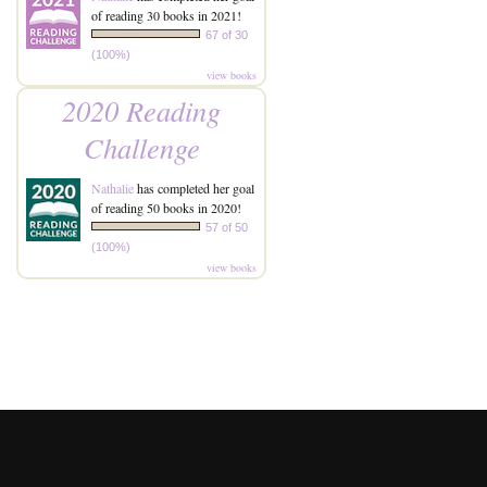
of reading 30 books in 2021!
67 of 30
(100%)
view books
2020 Reading
Challenge
Nathalie
has completed her goal
of reading 50 books in 2020!
57 of 50
(100%)
view books