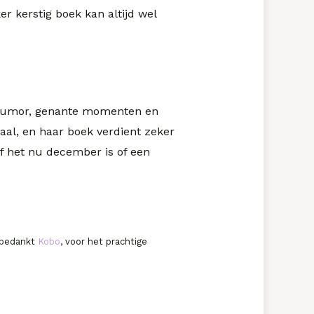
r kerstig boek kan altijd wel
t humor, genante momenten en
aal, en haar boek verdient zeker
of het nu december is of een
s bedankt
Kobo
, voor het prachtige