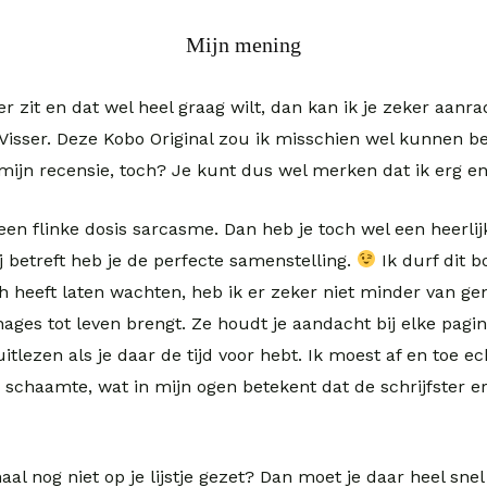
Mijn mening
eer zit en dat wel heel graag wilt, dan kan ik je zeker aan
 Visser. Deze Kobo Original zou ik misschien wel kunnen b
 mijn recensie, toch? Je kunt dus wel merken dat ik erg e
 flinke dosis sarcasme. Dan heb je toch wel een heerlij
j betreft heb je de perfecte samenstelling.
Ik durf dit b
h heeft laten wachten, heb ik er zeker niet minder van gen
ges tot leven brengt. Ze houdt je aandacht bij elke pagina 
itlezen als je daar de tijd voor hebt. Ik moest af en toe e
schaamte, wat in mijn ogen betekent dat de schrijfster er
haal nog niet op je lijstje gezet? Dan moet je daar heel sn