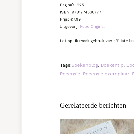
Pagina’s: 225
ISBN: 9781774538777
Prijs: €7,99
Uitgeverij:
Kobo Original
Let op! Ik maak gebruik van affiliate l
Tags:
Boekenblog
,
Boekentip
,
Eb
Recensie
,
Recensie exemplaar
,
Gerelateerde berichten