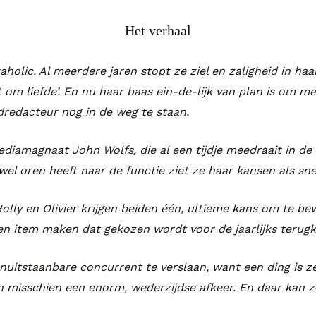
Het verhaal
aholic. Al meerdere jaren stopt ze ziel en zaligheid in ha
 om liefde’. En nu haar baas ein-de-lijk van plan is om met
dredacteur nog in de weg te staan.
ediamagnaat John Wolfs, die al een tijdje meedraait in de
el oren heeft naar de functie ziet ze haar kansen als sn
olly en Olivier krijgen beiden één, ultieme kans om te bew
 een item maken dat gekozen wordt voor de jaarlijks terug
nuitstaanbare concurrent te verslaan, want een ding is zek
 misschien een enorm, wederzijdse afkeer. En daar kan ze