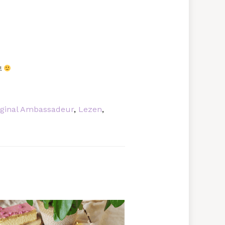
s!
iginal Ambassadeur
,
Lezen
,