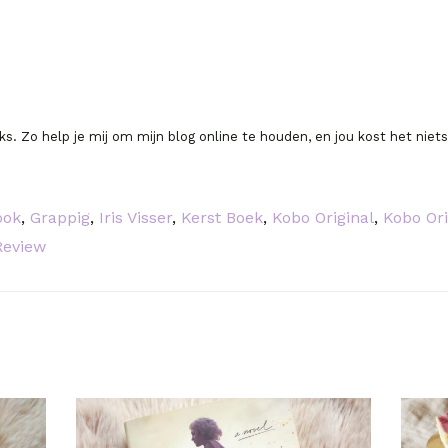
inks. Zo help je mij om mijn blog online te houden, en jou kost het niet
ook
,
Grappig
,
Iris Visser
,
Kerst Boek
,
Kobo Original
,
Kobo Or
Review