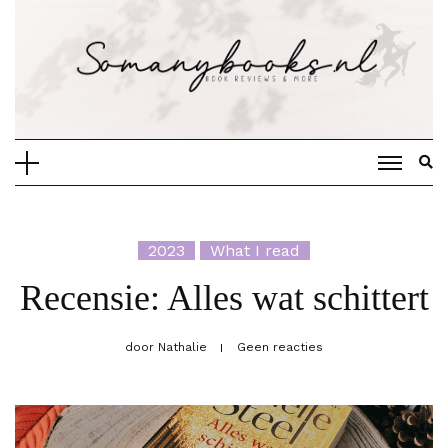
Doorgaan
naar
inhoud
2023
What I read
Recensie: Alles wat schittert
door
Nathalie
Geen reacties