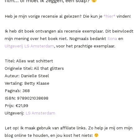
film… of moet ik zeggen, een soap?
Heb je mijn vorige recensie al gelezen? Die kun je
*hier*
vinden!
Ik heb dit boek ontvangen als recensie exemplaar. Dit beïnvloedt
mijn mening over het boek niet. Nogmaals bedankt
Ilona
en
Uitgeverij LS Amsterdam
, voor het prachtige exemplaar.
Titel: Alles wat schittert
Originele titel: All that glitters
Auteur: Danielle Steel
Vertaling: Betty Klaase
Pagina’s: 368
ISBN: 9789021038698
Prijs: €21,99
Uitgeverij:
LS Amsterdam
Let op! Ik maak gebruik van affiliate links. Zo help je mij om mijn
blog online te houden, en jou kost het niets!