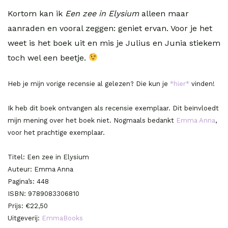
Kortom kan ik
Een zee in Elysium
alleen maar
aanraden en vooral zeggen: geniet ervan. Voor je het
weet is het boek uit en mis je Julius en Junia stiekem
toch wel een beetje.
Heb je mijn vorige recensie al gelezen? Die kun je
*hier*
vinden!
Ik heb dit boek ontvangen als recensie exemplaar. Dit beïnvloedt
mijn mening over het boek niet. Nogmaals bedankt
Emma Anna
,
voor het prachtige exemplaar.
Titel: Een zee in Elysium
Auteur: Emma Anna
Pagina’s: 448
ISBN: 9789083306810
Prijs: €22,50
Uitgeverij:
EmmaBooks