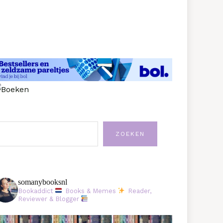
oeken
ZOEKEN
somanybooksnl
Bookaddict
Books & Memes
Reader,
Reviewer & Blogger