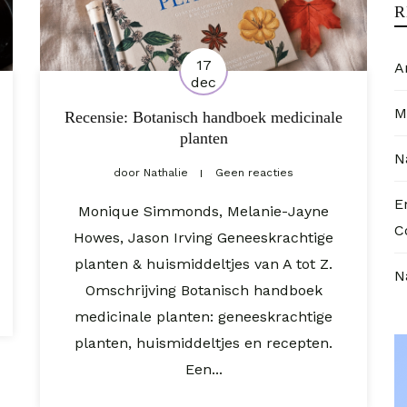
R
17
A
dec
M
Recensie: Botanisch handboek medicinale
planten
N
door
Nathalie
Geen reacties
E
Monique Simmonds, Melanie-Jayne
C
Howes, Jason Irving Geneeskrachtige
planten & huismiddeltjes van A tot Z.
N
Omschrijving Botanisch handboek
medicinale planten: geneeskrachtige
planten, huismiddeltjes en recepten.
Een...