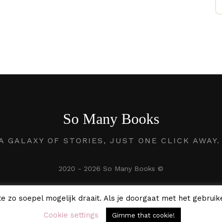
So Many Books
A GALAXY OF STORIES, JUST ONE CLICK AWAY
2020 - 2026 So Many Books ©
e zo soepel mogelijk draait. Als je doorgaat met het gebruike
Cookie settings
Gimme that cookie!