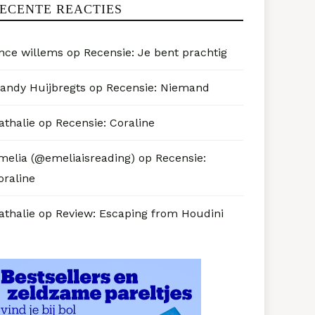
ECENTE REACTIES
nce willems
op
Recensie: Je bent prachtig
andy Huijbregts
op
Recensie: Niemand
athalie
op
Recensie: Coraline
melia (@emeliaisreading)
op
Recensie:
oraline
athalie
op
Review: Escaping from Houdini